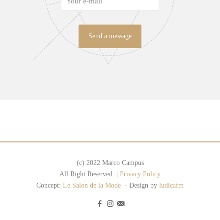
marco campus stilista fashion designer
(c) 2022 Marco Campus
All Right Reserved. |
Privacy Policy
Concept:
Le Salon de la Mode
- Design by
ludicafm